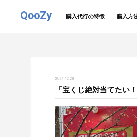
QooZy
購入代行の特徴
購入方
2021.12.28
「宝くじ絶対当てたい