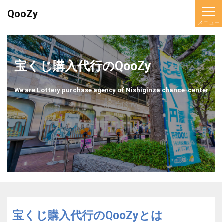
QooZy
宝くじ購入代行のQooZy
We are Lottery purchase agency of Nishiginza chance-center
宝くじ購入代行のQooZyとは