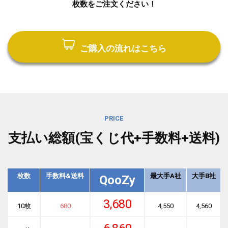
枚数をご注文ください！
ご購入の流れはこちら
PRICE
支払い総額(宝くじ代+手数料+送料)
枚数
手数料&送料
最大手A社
大手B社
QooZy
3,680
10枚
680
4,550
4,560